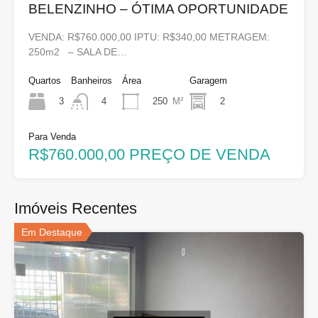
BELENZINHO – ÓTIMA OPORTUNIDADE
VENDA: R$760.000,00 IPTU: R$340,00 METRAGEM:
250m2 – SALA DE…
Quartos
Banheiros
Área
Garagem
3
250
M²
2
4
Para Venda
R$760.000,00 PREÇO DE VENDA
Imóveis Recentes
Em Destaque