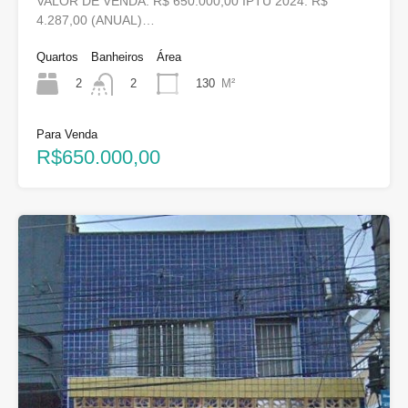
VALOR DE VENDA: R$ 650.000,00 IPTU 2024: R$
4.287,00 (ANUAL)…
Quartos
Banheiros
Área
2
130
M²
2
Para Venda
R$650.000,00