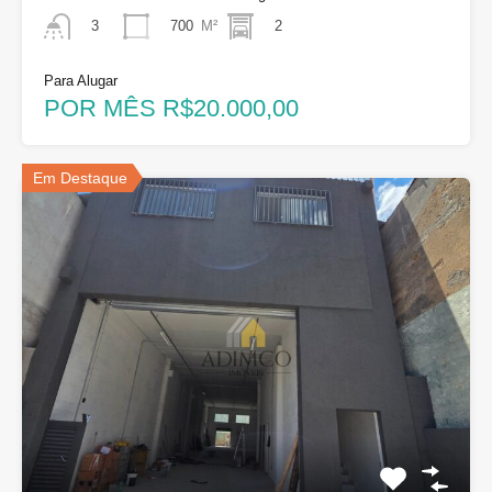
700
M²
2
3
Para Alugar
POR MÊS R$20.000,00
Em Destaque