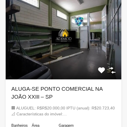
ALUGA-SE PONTO COMERCIAL NA
JOÃO XXIII – SP
🏢 ALUGUEL: R$R$20.000,00 IPTU (anual): R$20.723,40
📐 Características do imóvel:…
Banheiros
Área
Garagem