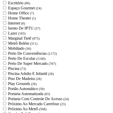
Escritório
(96)
Espaço Gourmet
(24)
Home Office
(7)
Home Theater
(1)
Internet
(6)
Isento De IPTU
(37)
Lazer
(183)
Marginal Tietê
(975)
Metrô Belém
(311)
Mobiliado
(36)
Perto De Conveniências
(1172)
Perto De Escolas
(1100)
Perto De Super Mercado
(787)
Piscina
(73)
Piscina Adulto E Infantil
(28)
Piso De Madeira
(28)
Play Grounds
(26)
Portão Automático
(59)
Portaria Automatizada
(65)
Portaria Com Controle De Acesso
(24)
Próximo Ao Mercado Carrefour
(23)
Próximo Ao Metrô
(508)