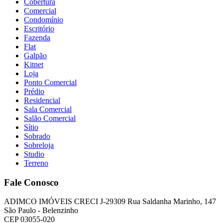
Cobertura
Comercial
Condomínio
Escritório
Fazenda
Flat
Galpão
Kitnet
Loja
Ponto Comercial
Prédio
Residencial
Sala Comercial
Salão Comercial
Sítio
Sobrado
Sobreloja
Studio
Terreno
Fale Conosco
ADIMCO IMÓVEIS CRECI J-29309 Rua Saldanha Marinho, 147
São Paulo - Belenzinho
CEP 03055-020