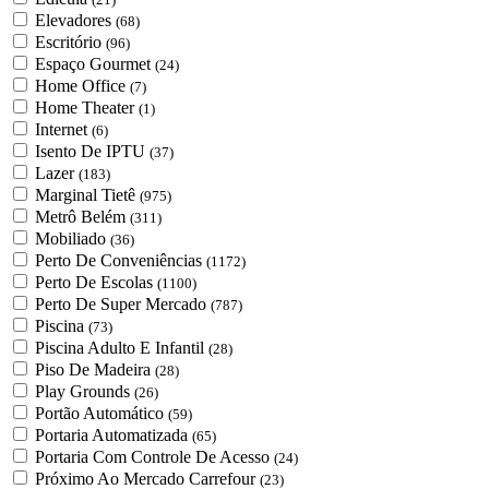
Elevadores
(68)
Escritório
(96)
Espaço Gourmet
(24)
Home Office
(7)
Home Theater
(1)
Internet
(6)
Isento De IPTU
(37)
Lazer
(183)
Marginal Tietê
(975)
Metrô Belém
(311)
Mobiliado
(36)
Perto De Conveniências
(1172)
Perto De Escolas
(1100)
Perto De Super Mercado
(787)
Piscina
(73)
Piscina Adulto E Infantil
(28)
Piso De Madeira
(28)
Play Grounds
(26)
Portão Automático
(59)
Portaria Automatizada
(65)
Portaria Com Controle De Acesso
(24)
Próximo Ao Mercado Carrefour
(23)