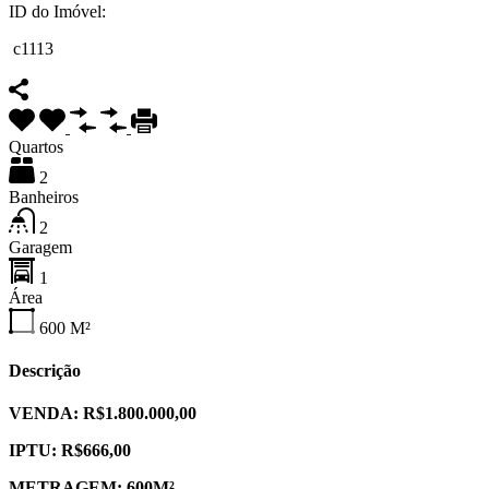
ID do Imóvel:
c1113
Quartos
2
Banheiros
2
Garagem
1
Área
600
M²
Descrição
VENDA: R$1.800.000,00
IPTU:
R$666,00
METRAGEM: 600M²