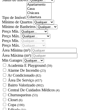
Tipo de Imóvel
Mínimo de Quartos
Mínimo de Banheiros
Preço Mín.
Preço Máx.
Preço Mín.
Preço Máx.
Área Mínima
(m²)
Área Máxima
(m²)
Min Garages
Academia E Playground
(59)
Alarme De Incendio
(23)
Ar Condicionado
(82)
Área De Serviço
(457)
Bairro Valorizado
(902)
Central De Cuidados Médicos
(4)
Churrasqueiras
(53)
Closet
(6)
Copa
(190)
Edícula
(21)