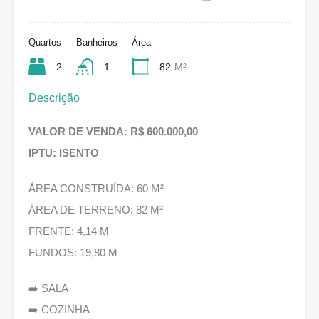
Quartos
Banheiros
Área
2
1
82
M²
Descrição
VALOR DE VENDA: R$ 600.000,00
IPTU: ISENTO
ÁREA CONSTRUÍDA: 60 M²
ÁREA DE TERRENO: 82 M²
FRENTE: 4,14 M
FUNDOS: 19,80 M
➡️ SALA
➡️ COZINHA