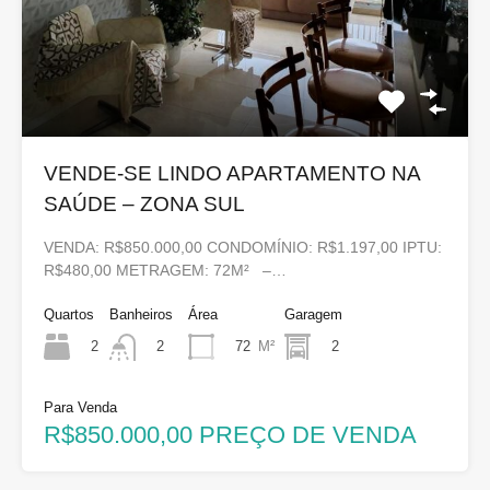
VENDE-SE LINDO APARTAMENTO NA
SAÚDE – ZONA SUL
VENDA: R$850.000,00 CONDOMÍNIO: R$1.197,00 IPTU:
R$480,00 METRAGEM: 72M² –…
Quartos
Banheiros
Área
Garagem
2
72
M²
2
2
Para Venda
R$850.000,00 PREÇO DE VENDA