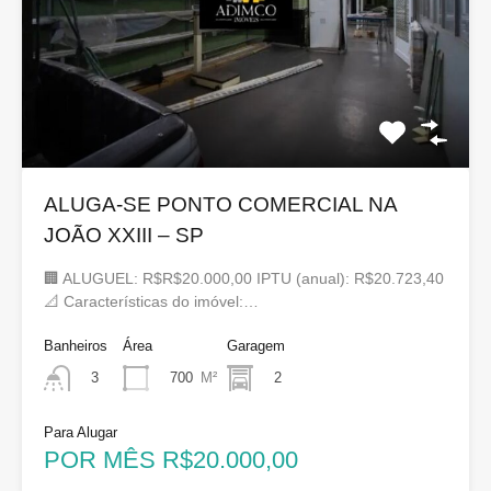
ALUGA-SE PONTO COMERCIAL NA
JOÃO XXIII – SP
🏢 ALUGUEL: R$R$20.000,00 IPTU (anual): R$20.723,40
📐 Características do imóvel:…
Banheiros
Área
Garagem
700
M²
2
3
Para Alugar
POR MÊS R$20.000,00