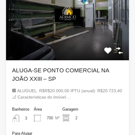
ALUGA-SE PONTO COMERCIAL NA
JOÃO XXIII – SP
🏢 ALUGUEL: R$R$20.000,00 IPTU (anual): R$20.723,40
📐 Características do imóvel:…
Banheiros
Área
Garagem
700
M²
2
3
Para Alugar