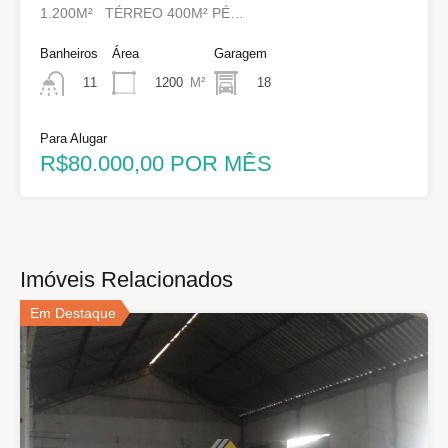
1.200M² TÉRREO 400M² PÉ…
Banheiros
Área
Garagem
1200
M²
18
11
Para Alugar
R$80.000,00 POR MÊS
Imóveis Relacionados
Em Destaque