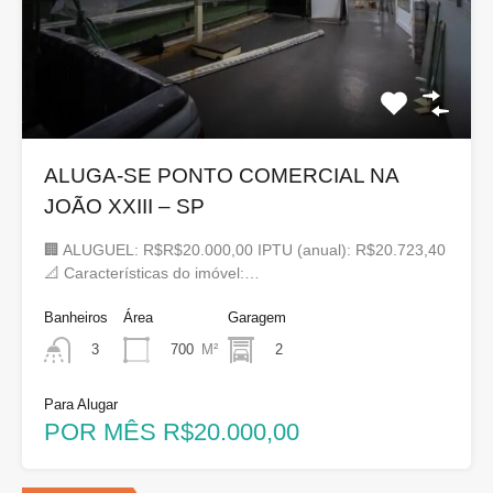
ALUGA-SE PONTO COMERCIAL NA
JOÃO XXIII – SP
🏢 ALUGUEL: R$R$20.000,00 IPTU (anual): R$20.723,40
📐 Características do imóvel:…
Banheiros
Área
Garagem
700
M²
2
3
Para Alugar
POR MÊS R$20.000,00