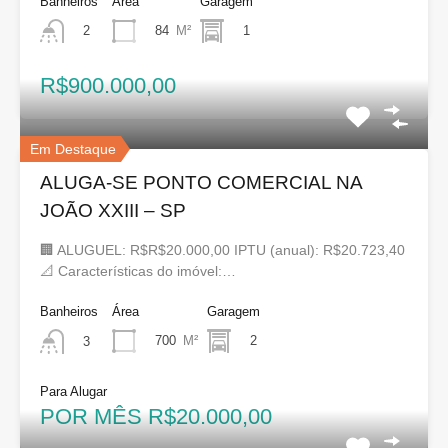
Banheiros
Área
Garagem
84
M²
1
2
R$900.000,00
Em Destaque
ALUGA-SE PONTO COMERCIAL NA
JOÃO XXIII – SP
🏢 ALUGUEL: R$R$20.000,00 IPTU (anual): R$20.723,40
📐 Características do imóvel:…
Banheiros
Área
Garagem
700
M²
2
3
Para Alugar
POR MÊS R$20.000,00