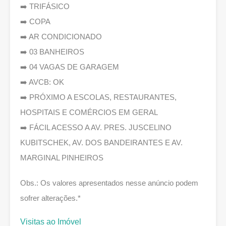
➡️ TRIFÁSICO
➡️ COPA
➡️ AR CONDICIONADO
➡️ 03 BANHEIROS
➡️ 04 VAGAS DE GARAGEM
➡️ AVCB: OK
➡️ PRÓXIMO A ESCOLAS, RESTAURANTES,
HOSPITAIS E COMÉRCIOS EM GERAL
➡️ FÁCIL ACESSO A AV. PRES. JUSCELINO
KUBITSCHEK, AV. DOS BANDEIRANTES E AV.
MARGINAL PINHEIROS
Obs.: Os valores apresentados nesse anúncio podem
sofrer alterações.*
Visitas ao Imóvel