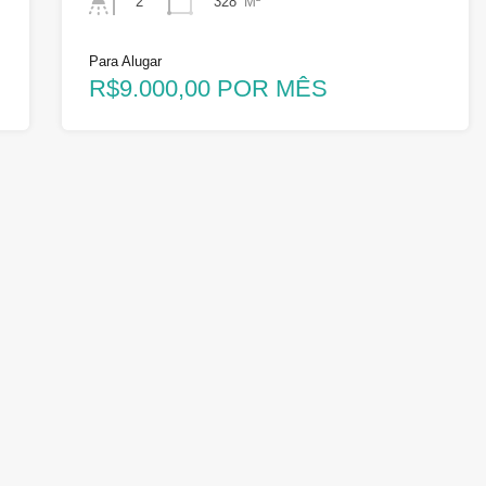
328
M²
2
Para Alugar
R$9.000,00 POR MÊS