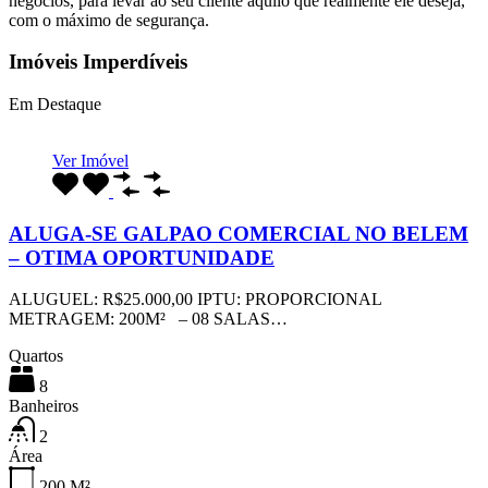
negócios, para levar ao seu cliente aquilo que realmente ele deseja,
com o máximo de segurança.
Imóveis Imperdíveis
Em Destaque
Ver Imóvel
ALUGA-SE GALPAO COMERCIAL NO BELEM
– OTIMA OPORTUNIDADE
ALUGUEL: R$25.000,00 IPTU: PROPORCIONAL
METRAGEM: 200M² – 08 SALAS…
Quartos
8
Banheiros
2
Área
200
M²