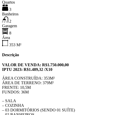
Quartos
3
Banheiros
2
Garagem
8
Área
353
M²
Descrição
VALOR DE VENDA: R$1.750.000,00
IPTU 2023: R$1.489,32 /X10
ÁREA CONSTRUÍDA: 353M²
ÁREA DE TERRENO: 379M²
FRENTE: 10,5M
FUNDOS: 36M
– SALA
– COZINHA
– 03 DORMITÓRIOS (SENDO 01 SUÍTE)
– 02 BANHEIROS