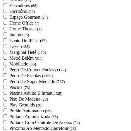
Elevadores
(68)
Escritório
(96)
Espaço Gourmet
(24)
Home Office
(7)
Home Theater
(1)
Internet
(6)
Isento De IPTU
(37)
Lazer
(183)
Marginal Tietê
(975)
Metrô Belém
(311)
Mobiliado
(36)
Perto De Conveniências
(1172)
Perto De Escolas
(1100)
Perto De Super Mercado
(787)
Piscina
(73)
Piscina Adulto E Infantil
(28)
Piso De Madeira
(28)
Play Grounds
(26)
Portão Automático
(59)
Portaria Automatizada
(65)
Portaria Com Controle De Acesso
(24)
Próximo Ao Mercado Carrefour
(23)