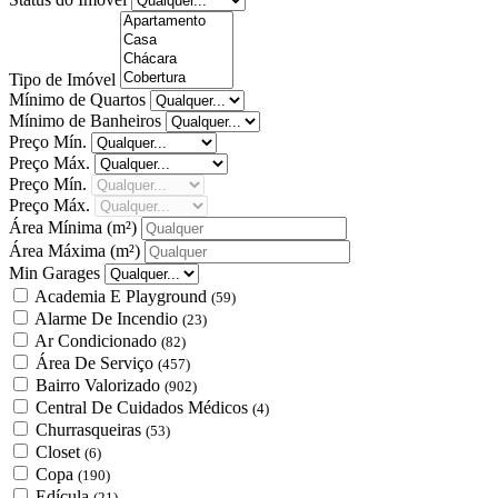
Tipo de Imóvel
Mínimo de Quartos
Mínimo de Banheiros
Preço Mín.
Preço Máx.
Preço Mín.
Preço Máx.
Área Mínima
(m²)
Área Máxima
(m²)
Min Garages
Academia E Playground
(59)
Alarme De Incendio
(23)
Ar Condicionado
(82)
Área De Serviço
(457)
Bairro Valorizado
(902)
Central De Cuidados Médicos
(4)
Churrasqueiras
(53)
Closet
(6)
Copa
(190)
Edícula
(21)