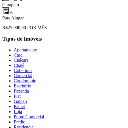
Garagem
6
Para Alugar
R$25.000,00 POR MÊS
Tipos de Imóveis
Apartamento
Casa
Chácara
Chalé
Cobertura
Comercial
Condomínio
Escritório
Fazenda
Flat
Galpão
Kitnet
Loja
Ponto Comercial
Prédio
Residencial