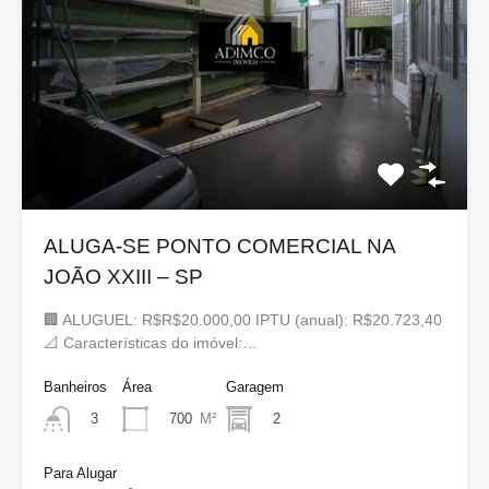
ALUGA-SE PONTO COMERCIAL NA
JOÃO XXIII – SP
🏢 ALUGUEL: R$R$20.000,00 IPTU (anual): R$20.723,40
📐 Características do imóvel:…
Banheiros
Área
Garagem
700
M²
2
3
Para Alugar