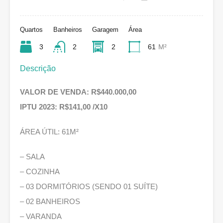
Quartos
Banheiros
Garagem
Área
3
2
2
61
M²
Descrição
VALOR DE VENDA: R$440.000,00
IPTU 2023: R$141,00 /X10
ÁREA ÚTIL: 61M²
– SALA
– COZINHA
– 03 DORMITÓRIOS (SENDO 01 SUÍTE)
– 02 BANHEIROS
– VARANDA