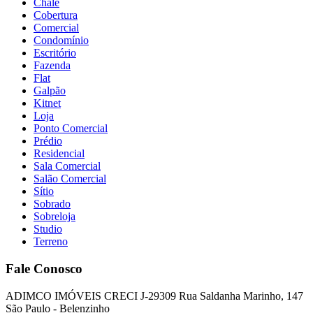
Chalé
Cobertura
Comercial
Condomínio
Escritório
Fazenda
Flat
Galpão
Kitnet
Loja
Ponto Comercial
Prédio
Residencial
Sala Comercial
Salão Comercial
Sítio
Sobrado
Sobreloja
Studio
Terreno
Fale Conosco
ADIMCO IMÓVEIS CRECI J-29309 Rua Saldanha Marinho, 147
São Paulo - Belenzinho