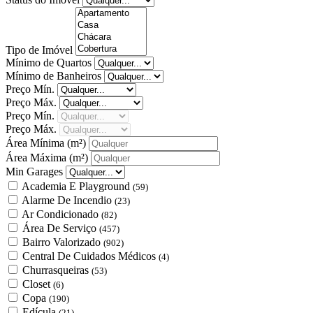
Tipo de Imóvel
Mínimo de Quartos
Mínimo de Banheiros
Preço Mín.
Preço Máx.
Preço Mín.
Preço Máx.
Área Mínima
(m²)
Área Máxima
(m²)
Min Garages
Academia E Playground
(59)
Alarme De Incendio
(23)
Ar Condicionado
(82)
Área De Serviço
(457)
Bairro Valorizado
(902)
Central De Cuidados Médicos
(4)
Churrasqueiras
(53)
Closet
(6)
Copa
(190)
Edícula
(21)