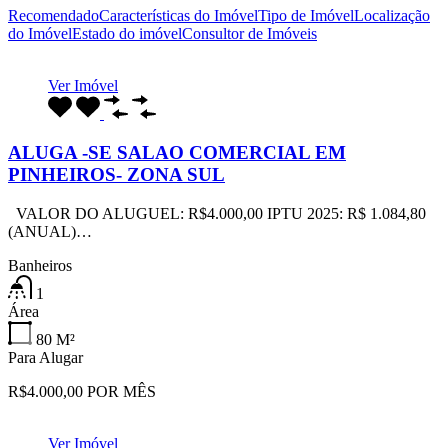
Recomendado
Características do Imóvel
Tipo de Imóvel
Localização
do Imóvel
Estado do imóvel
Consultor de Imóveis
Ver Imóvel
ALUGA -SE SALAO COMERCIAL EM
PINHEIROS- ZONA SUL
VALOR DO ALUGUEL: R$4.000,00 IPTU 2025: R$ 1.084,80
(ANUAL)…
Banheiros
1
Área
80
M²
Para Alugar
R$4.000,00 POR MÊS
Ver Imóvel