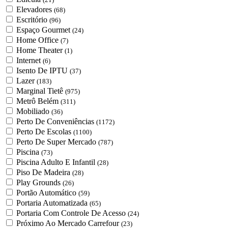
Elevadores
(68)
Escritório
(96)
Espaço Gourmet
(24)
Home Office
(7)
Home Theater
(1)
Internet
(6)
Isento De IPTU
(37)
Lazer
(183)
Marginal Tietê
(975)
Metrô Belém
(311)
Mobiliado
(36)
Perto De Conveniências
(1172)
Perto De Escolas
(1100)
Perto De Super Mercado
(787)
Piscina
(73)
Piscina Adulto E Infantil
(28)
Piso De Madeira
(28)
Play Grounds
(26)
Portão Automático
(59)
Portaria Automatizada
(65)
Portaria Com Controle De Acesso
(24)
Próximo Ao Mercado Carrefour
(23)