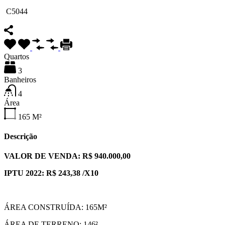
C5044
Quartos
3
Banheiros
4
Área
165
M²
Descrição
VALOR DE VENDA: R$ 940.000,00
IPTU 2022: R$ 243,38 /X10
ÁREA CONSTRUÍDA: 165M²
ÁREA DE TERRENO: 146²