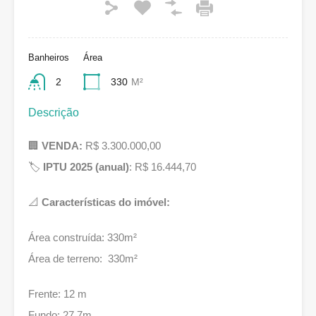
Banheiros
Área
2
330
M²
Descrição
🏢
VENDA:
R$ 3.300.000,00
🏷
IPTU 2025 (anual)
: R$ 16.444,70
📐
Características do imóvel:
Área construída: 330m²
Área de terreno: 330m²
Frente: 12 m
Fundo: 27,7m