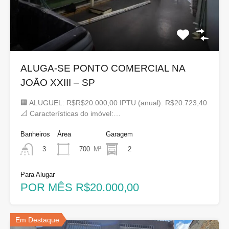
ALUGA-SE PONTO COMERCIAL NA
JOÃO XXIII – SP
🏢 ALUGUEL: R$R$20.000,00 IPTU (anual): R$20.723,40
📐 Características do imóvel:…
Banheiros
Área
Garagem
700
M²
2
3
Para Alugar
POR MÊS R$20.000,00
Em Destaque