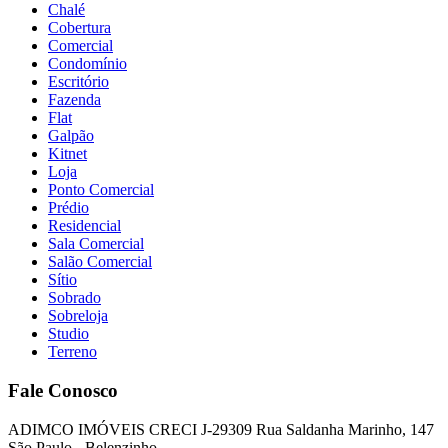
Chalé
Cobertura
Comercial
Condomínio
Escritório
Fazenda
Flat
Galpão
Kitnet
Loja
Ponto Comercial
Prédio
Residencial
Sala Comercial
Salão Comercial
Sítio
Sobrado
Sobreloja
Studio
Terreno
Fale Conosco
ADIMCO IMÓVEIS CRECI J-29309 Rua Saldanha Marinho, 147
São Paulo - Belenzinho