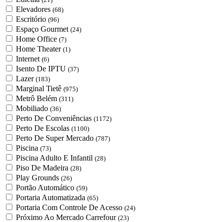
Elevadores
(68)
Escritório
(96)
Espaço Gourmet
(24)
Home Office
(7)
Home Theater
(1)
Internet
(6)
Isento De IPTU
(37)
Lazer
(183)
Marginal Tietê
(975)
Metrô Belém
(311)
Mobiliado
(36)
Perto De Conveniências
(1172)
Perto De Escolas
(1100)
Perto De Super Mercado
(787)
Piscina
(73)
Piscina Adulto E Infantil
(28)
Piso De Madeira
(28)
Play Grounds
(26)
Portão Automático
(59)
Portaria Automatizada
(65)
Portaria Com Controle De Acesso
(24)
Próximo Ao Mercado Carrefour
(23)