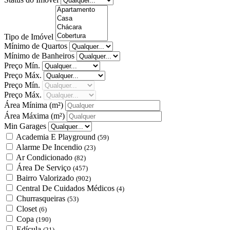
Tipo de Imóvel
Mínimo de Quartos
Mínimo de Banheiros
Preço Mín.
Preço Máx.
Preço Mín.
Preço Máx.
Área Mínima
(m²)
Área Máxima
(m²)
Min Garages
Academia E Playground
(59)
Alarme De Incendio
(23)
Ar Condicionado
(82)
Área De Serviço
(457)
Bairro Valorizado
(902)
Central De Cuidados Médicos
(4)
Churrasqueiras
(53)
Closet
(6)
Copa
(190)
Edícula
(21)