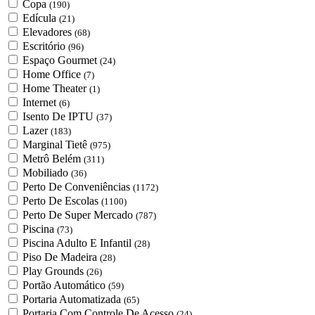
Copa
(190)
Edícula
(21)
Elevadores
(68)
Escritório
(96)
Espaço Gourmet
(24)
Home Office
(7)
Home Theater
(1)
Internet
(6)
Isento De IPTU
(37)
Lazer
(183)
Marginal Tietê
(975)
Metrô Belém
(311)
Mobiliado
(36)
Perto De Conveniências
(1172)
Perto De Escolas
(1100)
Perto De Super Mercado
(787)
Piscina
(73)
Piscina Adulto E Infantil
(28)
Piso De Madeira
(28)
Play Grounds
(26)
Portão Automático
(59)
Portaria Automatizada
(65)
Portaria Com Controle De Acesso
(24)