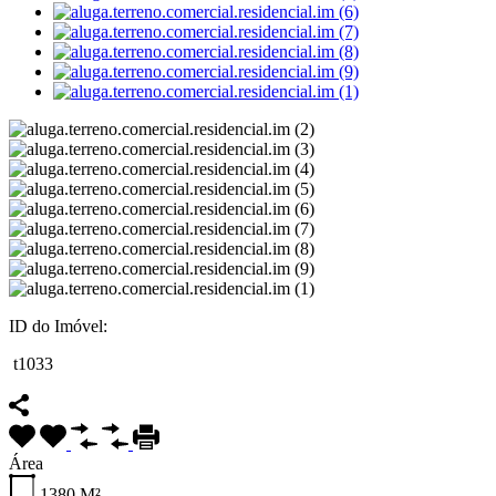
ID do Imóvel:
t1033
Área
1380
M²