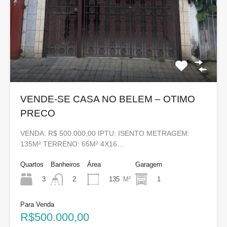
VENDE-SE CASA NO BELEM – OTIMO
PRECO
VENDA: R$ 500.000,00 IPTU: ISENTO METRAGEM:
135M² TERRENO: 65M² 4X16…
Quartos
Banheiros
Área
Garagem
3
135
M²
1
2
Para Venda
R$500.000,00