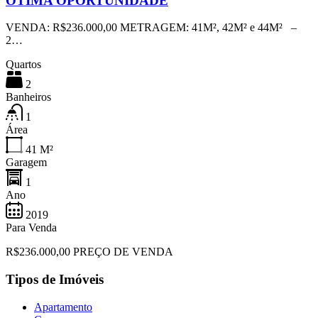
OTIMA OPORTUNIDADE
VENDA: R$236.000,00 METRAGEM: 41M², 42M² e 44M² –
2…
Quartos
2
Banheiros
1
Área
41
M²
Garagem
1
Ano
2019
Para Venda
R$236.000,00 PREÇO DE VENDA
Tipos de Imóveis
Apartamento