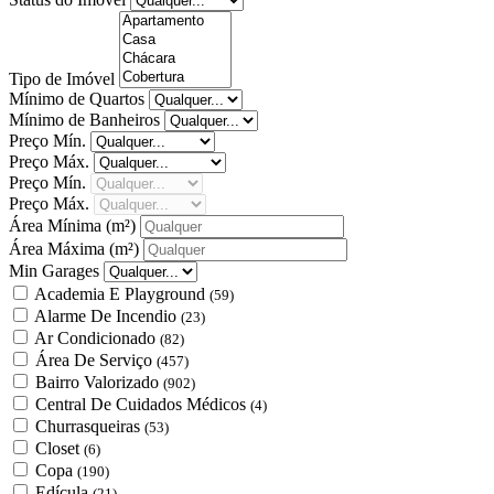
Tipo de Imóvel
Mínimo de Quartos
Mínimo de Banheiros
Preço Mín.
Preço Máx.
Preço Mín.
Preço Máx.
Área Mínima
(m²)
Área Máxima
(m²)
Min Garages
Academia E Playground
(59)
Alarme De Incendio
(23)
Ar Condicionado
(82)
Área De Serviço
(457)
Bairro Valorizado
(902)
Central De Cuidados Médicos
(4)
Churrasqueiras
(53)
Closet
(6)
Copa
(190)
Edícula
(21)