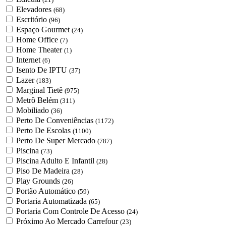
Elevadores
(68)
Escritório
(96)
Espaço Gourmet
(24)
Home Office
(7)
Home Theater
(1)
Internet
(6)
Isento De IPTU
(37)
Lazer
(183)
Marginal Tietê
(975)
Metrô Belém
(311)
Mobiliado
(36)
Perto De Conveniências
(1172)
Perto De Escolas
(1100)
Perto De Super Mercado
(787)
Piscina
(73)
Piscina Adulto E Infantil
(28)
Piso De Madeira
(28)
Play Grounds
(26)
Portão Automático
(59)
Portaria Automatizada
(65)
Portaria Com Controle De Acesso
(24)
Próximo Ao Mercado Carrefour
(23)