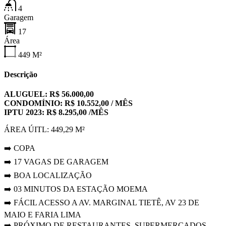
4
Garagem
17
Área
449
M²
Descrição
ALUGUEL: R$ 56.000,00
CONDOMÍNIO: R$ 10.552,00 / MÊS
IPTU 2023: R$ 8.295,00 /MÊS
ÁREA ÚITL: 449,29 M²
➡️ COPA
➡️ 17 VAGAS DE GARAGEM
➡️ BOA LOCALIZAÇÃO
➡️ 03 MINUTOS DA ESTAÇÃO MOEMA
➡️ FÁCIL ACESSO A AV. MARGINAL TIETÊ, AV 23 DE
MAIO E FARIA LIMA
➡️ PRÓXIMO DE RESTAURANTES, SUPERMERCADOS,