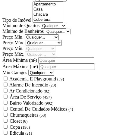
Tipo de Imóvel
Mínimo de Quartos
Mínimo de Banheiros
Preço Mín.
Preço Máx.
Preço Mín.
Preço Máx.
Área Mínima
(m²)
Área Máxima
(m²)
Min Garages
Academia E Playground
(59)
Alarme De Incendio
(23)
Ar Condicionado
(82)
Área De Serviço
(457)
Bairro Valorizado
(902)
Central De Cuidados Médicos
(4)
Churrasqueiras
(53)
Closet
(6)
Copa
(190)
Edícula
(21)