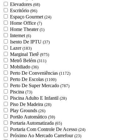
Elevadores
(68)
Escritório
(96)
Espaço Gourmet
(24)
Home Office
(7)
Home Theater
(1)
Internet
(6)
Isento De IPTU
(37)
Lazer
(183)
Marginal Tietê
(975)
Metrô Belém
(311)
Mobiliado
(36)
Perto De Conveniências
(1172)
Perto De Escolas
(1100)
Perto De Super Mercado
(787)
Piscina
(73)
Piscina Adulto E Infantil
(28)
Piso De Madeira
(28)
Play Grounds
(26)
Portão Automático
(59)
Portaria Automatizada
(65)
Portaria Com Controle De Acesso
(24)
Próximo Ao Mercado Carrefour
(23)