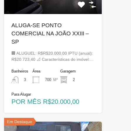
ALUGA-SE PONTO
COMERCIAL NA JOÃO XXIII –
SP
🏢 ALUGUEL: R$R$20.000,00 IPTU (anual):
R$20.723,40 📐 Características do imóvel:…
Banheiros
Área
Garagem
700
M²
2
3
Para Alugar
POR MÊS R$20.000,00
Em Destaque