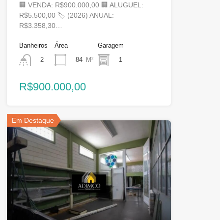
🏢 VENDA: R$900.000,00 🏢 ALUGUEL:
R$5.500,00 🏷 (2026) ANUAL:
R$3.358,30…
Banheiros
Área
Garagem
84
M²
1
2
R$900.000,00
Em Destaque