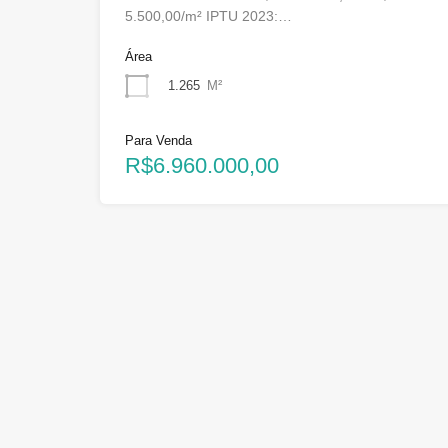
5.500,00/m² IPTU 2023:…
Área
1.265
M²
Para Venda
R$6.960.000,00