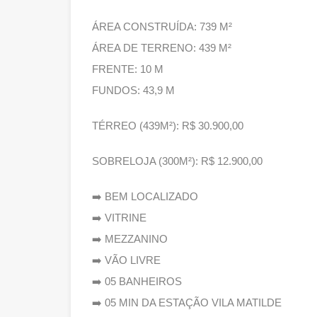
ÁREA CONSTRUÍDA: 739 M²
ÁREA DE TERRENO: 439 M²
FRENTE: 10 M
FUNDOS: 43,9 M
TÉRREO (439M²): R$ 30.900,00
SOBRELOJA (300M²): R$ 12.900,00
➡️ BEM LOCALIZADO
➡️ VITRINE
➡️ MEZZANINO
➡️ VÃO LIVRE
➡️ 05 BANHEIROS
➡️ 05 MIN DA ESTAÇÃO VILA MATILDE