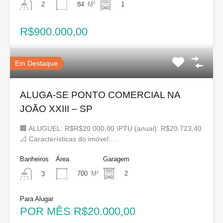
84
M²
1
2
R$900.000,00
Em Destaque
ALUGA-SE PONTO COMERCIAL NA
JOÃO XXIII – SP
🏢 ALUGUEL: R$R$20.000,00 IPTU (anual): R$20.723,40
📐 Características do imóvel:…
Banheiros
Área
Garagem
700
M²
2
3
Para Alugar
POR MÊS R$20.000,00