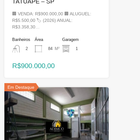
TATUAPÉ – SP
🏢 VENDA: R$900.000,00 🏢 ALUGUEL:
R$5.500,00 🏷 (2026) ANUAL:
R$3.358,30…
Banheiros
Área
Garagem
84
M²
1
2
R$900.000,00
Em Destaque