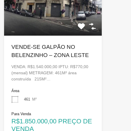
VENDE-SE GALPÃO NO
BELENZINHO – ZONA LESTE
VENDA: R$1.540.000,00 IPTU: R$770,00
(mensal) METRAGEM: 461M² área
construída 215M²…
Área
461
M²
Para Venda
R$1.850.000,00 PREÇO DE
VENDA