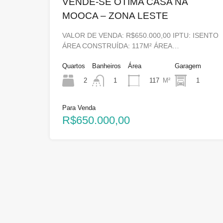
VENDE-SE OTIMA CASA NA
MOOCA – ZONA LESTE
VALOR DE VENDA: R$650.000,00 IPTU: ISENTO
ÁREA CONSTRUÍDA: 117M² ÁREA…
Quartos
Banheiros
Área
Garagem
2
117
M²
1
1
Para Venda
R$650.000,00