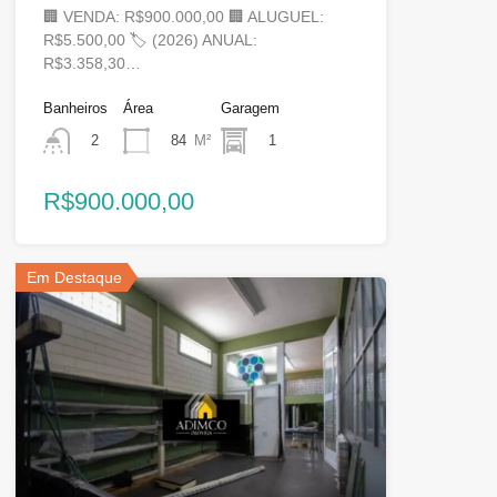
🏢 VENDA: R$900.000,00 🏢 ALUGUEL:
R$5.500,00 🏷 (2026) ANUAL:
R$3.358,30…
Banheiros
Área
Garagem
84
M²
1
2
R$900.000,00
Em Destaque