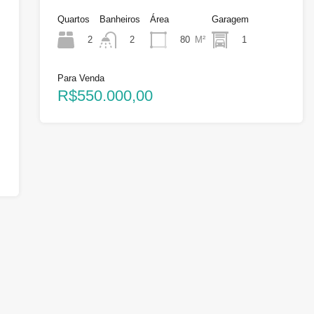
Quartos
Banheiros
Área
Garagem
2
80
M²
1
2
Para Venda
R$550.000,00