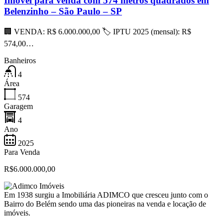
Imóvel para venda com 574 metros quadrados em
Belenzinho – São Paulo – SP
🏢 VENDA: R$ 6.000.000,00 🏷 IPTU 2025 (mensal): R$
574,00…
Banheiros
4
Área
574
Garagem
4
Ano
2025
Para Venda
R$6.000.000,00
Em 1938 surgiu a Imobiliária ADIMCO que cresceu junto com o
Bairro do Belém sendo uma das pioneiras na venda e locação de
imóveis.