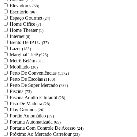
Elevadores
(68)
Escritório
(96)
Espaço Gourmet
(24)
Home Office
(7)
Home Theater
(1)
Internet
(6)
Isento De IPTU
(37)
Lazer
(183)
Marginal Tietê
(975)
Metrô Belém
(311)
Mobiliado
(36)
Perto De Conveniências
(1172)
Perto De Escolas
(1100)
Perto De Super Mercado
(787)
Piscina
(73)
Piscina Adulto E Infantil
(28)
Piso De Madeira
(28)
Play Grounds
(26)
Portão Automático
(59)
Portaria Automatizada
(65)
Portaria Com Controle De Acesso
(24)
Próximo Ao Mercado Carrefour
(23)