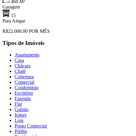
460
M²
Garagem
15
Para Alugar
R$22.000,00 POR MÊS
Tipos de Imóveis
Apartamento
Casa
Chácara
Chalé
Cobertura
Comercial
Condomínio
Escritório
Fazenda
Flat
Galpão
Kitnet
Loja
Ponto Comercial
Prédio