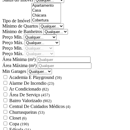
Tipo de Imóvel
Mínimo de Quartos
Mínimo de Banheiros
Preço Mín.
Preço Máx.
Preço Mín.
Preço Máx.
Área Mínima
(m²)
Área Máxima
(m²)
Min Garages
Academia E Playground
(59)
Alarme De Incendio
(23)
Ar Condicionado
(82)
Área De Serviço
(457)
Bairro Valorizado
(902)
Central De Cuidados Médicos
(4)
Churrasqueiras
(53)
Closet
(6)
Copa
(190)
Edícula
(21)