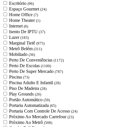
Escritório
(96)
Espaço Gourmet
(24)
Home Office
(7)
Home Theater
(1)
Internet
(6)
Isento De IPTU
(37)
Lazer
(183)
Marginal Tietê
(975)
Metrô Belém
(311)
Mobiliado
(36)
Perto De Conveniências
(1172)
Perto De Escolas
(1100)
Perto De Super Mercado
(787)
Piscina
(73)
Piscina Adulto E Infantil
(28)
Piso De Madeira
(28)
Play Grounds
(26)
Portão Automático
(59)
Portaria Automatizada
(65)
Portaria Com Controle De Acesso
(24)
Próximo Ao Mercado Carrefour
(23)
Próximo Ao Metrô
(508)