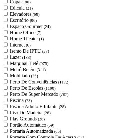
Copa
(190)
Edícula
(21)
Elevadores
(68)
Escritório
(96)
Espaço Gourmet
(24)
Home Office
(7)
Home Theater
(1)
Internet
(6)
Isento De IPTU
(37)
Lazer
(183)
Marginal Tietê
(975)
Metrô Belém
(311)
Mobiliado
(36)
Perto De Conveniências
(1172)
Perto De Escolas
(1100)
Perto De Super Mercado
(787)
Piscina
(73)
Piscina Adulto E Infantil
(28)
Piso De Madeira
(28)
Play Grounds
(26)
Portão Automático
(59)
Portaria Automatizada
(65)
Portaria Com Controle De Acesso
(24)