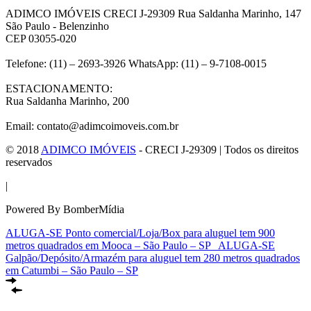
ADIMCO IMÓVEIS CRECI J-29309 Rua Saldanha Marinho, 147
São Paulo - Belenzinho
CEP 03055-020
Telefone: (11) – 2693-3926 WhatsApp: (11) – 9-7108-0015
ESTACIONAMENTO:
Rua Saldanha Marinho, 200
Email: contato@adimcoimoveis.com.br
© 2018
ADIMCO IMÓVEIS
- CRECI J-29309 | Todos os direitos
reservados
|
Powered By BomberMídia
ALUGA-SE Ponto comercial/Loja/Box para aluguel tem 900
metros quadrados em Mooca – São Paulo – SP
ALUGA-SE
Galpão/Depósito/Armazém para aluguel tem 280 metros quadrados
em Catumbi – São Paulo – SP