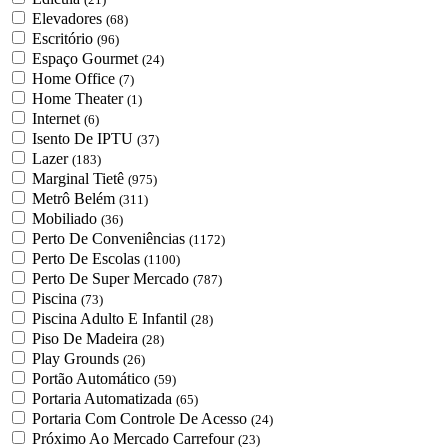
Elevadores
(68)
Escritório
(96)
Espaço Gourmet
(24)
Home Office
(7)
Home Theater
(1)
Internet
(6)
Isento De IPTU
(37)
Lazer
(183)
Marginal Tietê
(975)
Metrô Belém
(311)
Mobiliado
(36)
Perto De Conveniências
(1172)
Perto De Escolas
(1100)
Perto De Super Mercado
(787)
Piscina
(73)
Piscina Adulto E Infantil
(28)
Piso De Madeira
(28)
Play Grounds
(26)
Portão Automático
(59)
Portaria Automatizada
(65)
Portaria Com Controle De Acesso
(24)
Próximo Ao Mercado Carrefour
(23)