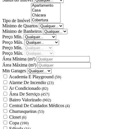
Tipo de Imóvel
Mínimo de Quartos
Mínimo de Banheiros
Preço Mín.
Preço Máx.
Preço Mín.
Preço Máx.
Área Mínima
(m²)
Área Máxima
(m²)
Min Garages
Academia E Playground
(59)
Alarme De Incendio
(23)
Ar Condicionado
(82)
Área De Serviço
(457)
Bairro Valorizado
(902)
Central De Cuidados Médicos
(4)
Churrasqueiras
(53)
Closet
(6)
Copa
(190)
Edícula
(21)