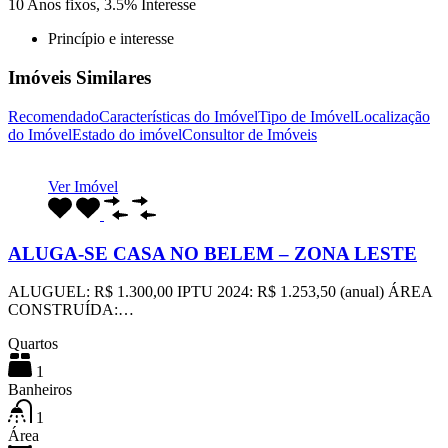
10
Anos fixos,
3.5
%
Interesse
Princípio e interesse
Imóveis Similares
Recomendado
Características do Imóvel
Tipo de Imóvel
Localização
do Imóvel
Estado do imóvel
Consultor de Imóveis
Ver Imóvel
ALUGA-SE CASA NO BELEM – ZONA LESTE
ALUGUEL: R$ 1.300,00 IPTU 2024: R$ 1.253,50 (anual) ÁREA
CONSTRUÍDA:…
Quartos
1
Banheiros
1
Área