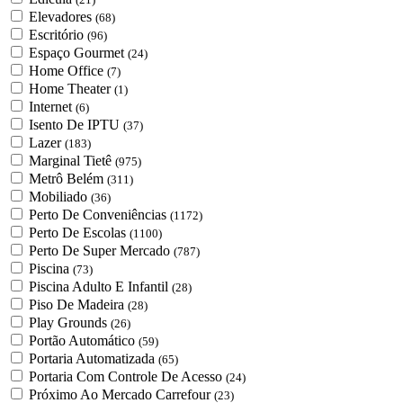
Elevadores
(68)
Escritório
(96)
Espaço Gourmet
(24)
Home Office
(7)
Home Theater
(1)
Internet
(6)
Isento De IPTU
(37)
Lazer
(183)
Marginal Tietê
(975)
Metrô Belém
(311)
Mobiliado
(36)
Perto De Conveniências
(1172)
Perto De Escolas
(1100)
Perto De Super Mercado
(787)
Piscina
(73)
Piscina Adulto E Infantil
(28)
Piso De Madeira
(28)
Play Grounds
(26)
Portão Automático
(59)
Portaria Automatizada
(65)
Portaria Com Controle De Acesso
(24)
Próximo Ao Mercado Carrefour
(23)