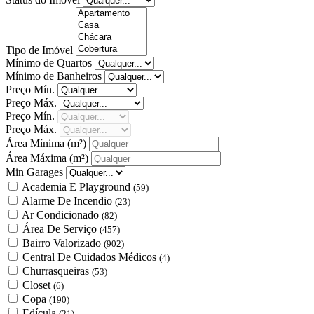
Tipo de Imóvel
Mínimo de Quartos
Mínimo de Banheiros
Preço Mín.
Preço Máx.
Preço Mín.
Preço Máx.
Área Mínima
(m²)
Área Máxima
(m²)
Min Garages
Academia E Playground
(59)
Alarme De Incendio
(23)
Ar Condicionado
(82)
Área De Serviço
(457)
Bairro Valorizado
(902)
Central De Cuidados Médicos
(4)
Churrasqueiras
(53)
Closet
(6)
Copa
(190)
Edícula
(21)