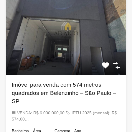
Imóvel para venda com 574 metros
quadrados em Belenzinho – São Paulo –
SP
🏢 VENDA: R$ 6.000.000,00 🏷 IPTU 2025 (mensal): R$
574,00…
Banheiros
Área
Garagem
Ano