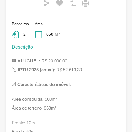
Banheiros
Área
2
868
M²
Descrição
🏢
ALUGUEL:
R$ 20.000,00
🏷
IPTU 2025 (anual)
: R$ 52.613,30
📐
Características do imóvel:
Área construída: 500m²
Área de terreno: 868m²
Frente: 10m
Fundo: 50m