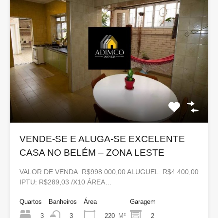
VENDE-SE E ALUGA-SE EXCELENTE
CASA NO BELÉM – ZONA LESTE
VALOR DE VENDA: R$998.000,00 ALUGUEL: R$4.400,00
IPTU: R$289,03 /X10 ÁREA…
Quartos
Banheiros
Área
Garagem
3
220
M²
2
3