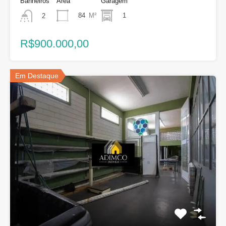
Banheiros
Área
Garagem
84
M²
1
2
R$900.000,00
Em Destaque