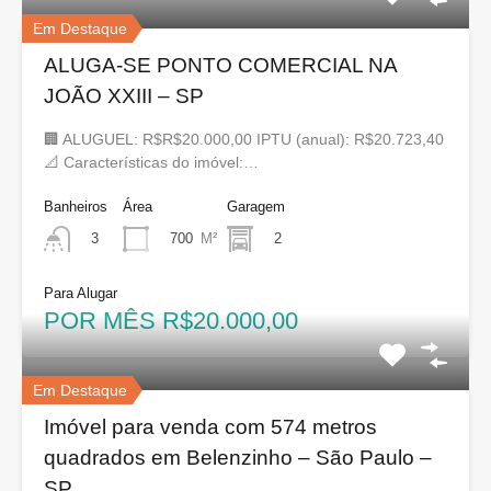
Em Destaque
ALUGA-SE PONTO COMERCIAL NA
JOÃO XXIII – SP
🏢 ALUGUEL: R$R$20.000,00 IPTU (anual): R$20.723,40
📐 Características do imóvel:…
Banheiros
Área
Garagem
700
M²
2
3
Para Alugar
POR MÊS R$20.000,00
Em Destaque
Imóvel para venda com 574 metros
quadrados em Belenzinho – São Paulo –
SP