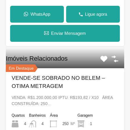
WhatsApp
Ligue agora
Enviar Mensagem
Imóveis Relacionados
Em Destaque
VENDE-SE SOBRADO NO BELEM –
OTIMA METRAGEM
VENDA: R$1.200.000,00 IPTU: R$193,82 / X10 ÁREA
CONSTRUÍDA: 250…
Quartos
Banheiros
Área
Garagem
4
250
M²
1
4