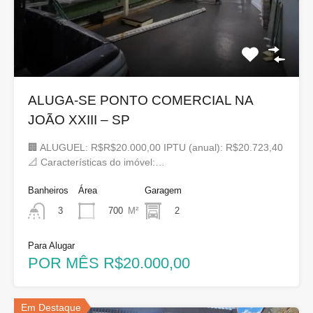
ALUGA-SE PONTO COMERCIAL NA
JOÃO XXIII – SP
🏢 ALUGUEL: R$R$20.000,00 IPTU (anual): R$20.723,40
📐 Características do imóvel:…
Banheiros
Área
Garagem
700
M²
2
3
Para Alugar
POR MÊS R$20.000,00
Em Destaque