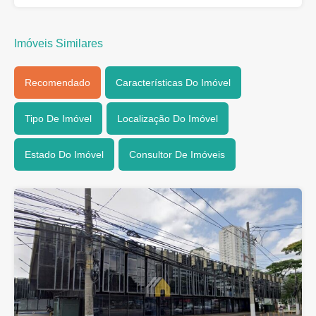
Imóveis Similares
Recomendado
Características Do Imóvel
Tipo De Imóvel
Localização Do Imóvel
Estado Do Imóvel
Consultor De Imóveis