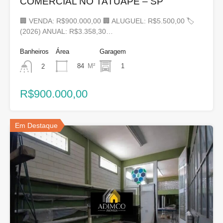
COMERCIAL NO TATUAPÉ – SP
🏢 VENDA: R$900.000,00 🏢 ALUGUEL: R$5.500,00 🏷
(2026) ANUAL: R$3.358,30…
Banheiros
Área
Garagem
84
M²
1
2
R$900.000,00
Em Destaque