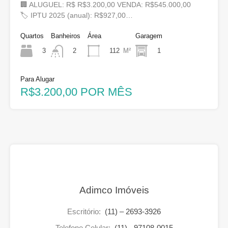
🏢 ALUGUEL: R$ R$3.200,00 VENDA: R$545.000,00
🏷 IPTU 2025 (anual): R$927,00…
Quartos
Banheiros
Área
Garagem
3
112
M²
1
2
Para Alugar
R$3.200,00 POR MÊS
Adimco Imóveis
Escritório:
(11) – 2693-3926
Telefone Celular:
(11) - 97108-0015