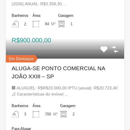
(2026) ANUAL: R$3.358,30…
Banheiros
Área
Garagem
84
M²
1
2
R$900.000,00
Em Destaque
ALUGA-SE PONTO COMERCIAL NA
JOÃO XXIII – SP
🏢 ALUGUEL: R$R$20.000,00 IPTU (anual): R$20.723,40
📐 Características do imóvel:…
Banheiros
Área
Garagem
700
M²
2
3
Para Alugar