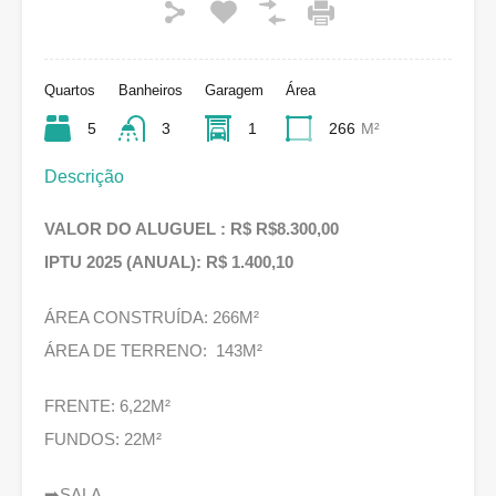
Quartos
Banheiros
Garagem
Área
5
3
1
266
M²
Descrição
VALOR DO ALUGUEL : R$ R$8.300,00
IPTU 2025 (ANUAL): R$ 1.400,10
ÁREA CONSTRUÍDA: 266M²
ÁREA DE TERRENO: 143M²
FRENTE: 6,22M²
FUNDOS: 22M²
➡️SALA