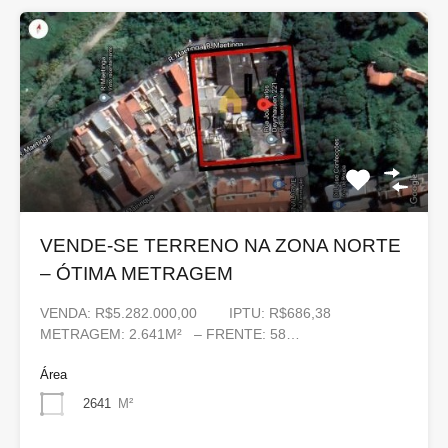
VENDE-SE TERRENO NA ZONA NORTE
– ÓTIMA METRAGEM
VENDA: R$5.282.000,00 IPTU: R$686,38
METRAGEM: 2.641M² – FRENTE: 58…
Área
2641
M²