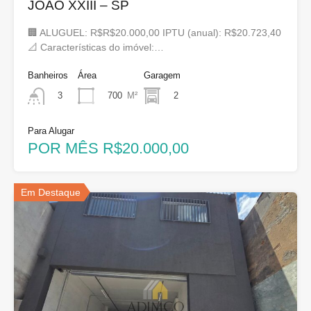
JOÃO XXIII – SP
🏢 ALUGUEL: R$R$20.000,00 IPTU (anual): R$20.723,40
📐 Características do imóvel:…
Banheiros
Área
Garagem
700
M²
2
3
Para Alugar
POR MÊS R$20.000,00
Em Destaque