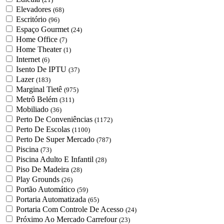
Elevadores
(68)
Escritório
(96)
Espaço Gourmet
(24)
Home Office
(7)
Home Theater
(1)
Internet
(6)
Isento De IPTU
(37)
Lazer
(183)
Marginal Tietê
(975)
Metrô Belém
(311)
Mobiliado
(36)
Perto De Conveniências
(1172)
Perto De Escolas
(1100)
Perto De Super Mercado
(787)
Piscina
(73)
Piscina Adulto E Infantil
(28)
Piso De Madeira
(28)
Play Grounds
(26)
Portão Automático
(59)
Portaria Automatizada
(65)
Portaria Com Controle De Acesso
(24)
Próximo Ao Mercado Carrefour
(23)