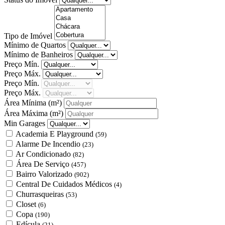
Tipo de Imóvel
Mínimo de Quartos
Mínimo de Banheiros
Preço Mín.
Preço Máx.
Preço Mín.
Preço Máx.
Área Mínima
(m²)
Área Máxima
(m²)
Min Garages
Academia E Playground
(59)
Alarme De Incendio
(23)
Ar Condicionado
(82)
Área De Serviço
(457)
Bairro Valorizado
(902)
Central De Cuidados Médicos
(4)
Churrasqueiras
(53)
Closet
(6)
Copa
(190)
Edícula
(21)