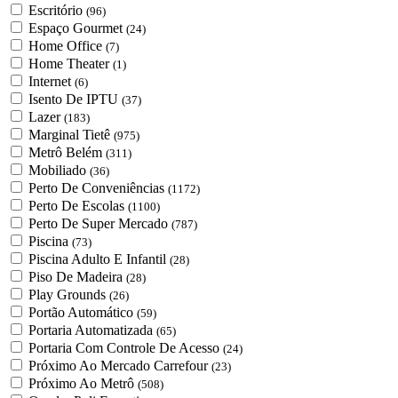
Escritório
(96)
Espaço Gourmet
(24)
Home Office
(7)
Home Theater
(1)
Internet
(6)
Isento De IPTU
(37)
Lazer
(183)
Marginal Tietê
(975)
Metrô Belém
(311)
Mobiliado
(36)
Perto De Conveniências
(1172)
Perto De Escolas
(1100)
Perto De Super Mercado
(787)
Piscina
(73)
Piscina Adulto E Infantil
(28)
Piso De Madeira
(28)
Play Grounds
(26)
Portão Automático
(59)
Portaria Automatizada
(65)
Portaria Com Controle De Acesso
(24)
Próximo Ao Mercado Carrefour
(23)
Próximo Ao Metrô
(508)