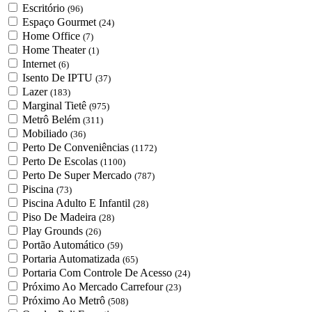
Escritório
(96)
Espaço Gourmet
(24)
Home Office
(7)
Home Theater
(1)
Internet
(6)
Isento De IPTU
(37)
Lazer
(183)
Marginal Tietê
(975)
Metrô Belém
(311)
Mobiliado
(36)
Perto De Conveniências
(1172)
Perto De Escolas
(1100)
Perto De Super Mercado
(787)
Piscina
(73)
Piscina Adulto E Infantil
(28)
Piso De Madeira
(28)
Play Grounds
(26)
Portão Automático
(59)
Portaria Automatizada
(65)
Portaria Com Controle De Acesso
(24)
Próximo Ao Mercado Carrefour
(23)
Próximo Ao Metrô
(508)