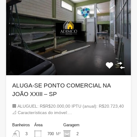
ALUGA-SE PONTO COMERCIAL NA
JOÃO XXIII – SP
🏢 ALUGUEL: R$R$20.000,00 IPTU (anual): R$20.723,40
📐 Características do imóvel:…
Banheiros
Área
Garagem
700
M²
2
3