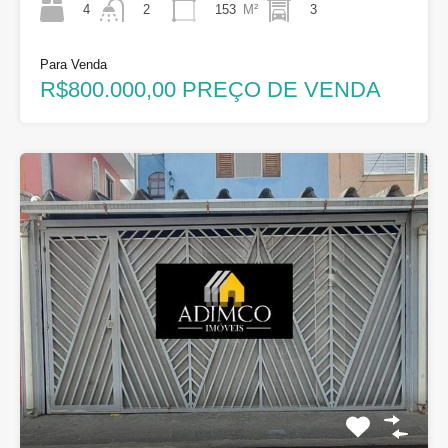
4
153
M²
3
2
Para Venda
R$800.000,00 PREÇO DE VENDA