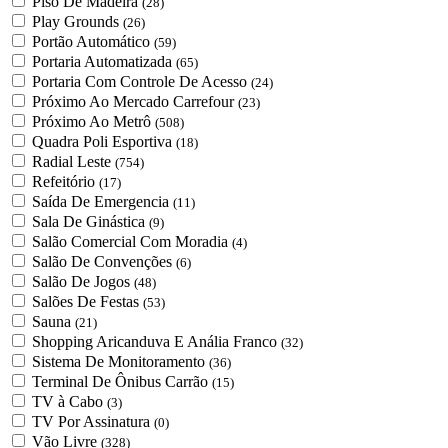
Piso De Madeira
(28)
Play Grounds
(26)
Portão Automático
(59)
Portaria Automatizada
(65)
Portaria Com Controle De Acesso
(24)
Próximo Ao Mercado Carrefour
(23)
Próximo Ao Metrô
(508)
Quadra Poli Esportiva
(18)
Radial Leste
(754)
Refeitório
(17)
Saída De Emergencia
(11)
Sala De Ginástica
(9)
Salão Comercial Com Moradia
(4)
Salão De Convenções
(6)
Salão De Jogos
(48)
Salões De Festas
(53)
Sauna
(21)
Shopping Aricanduva E Anália Franco
(32)
Sistema De Monitoramento
(36)
Terminal De Ônibus Carrão
(15)
TV à Cabo
(3)
TV Por Assinatura
(0)
Vão Livre
(328)