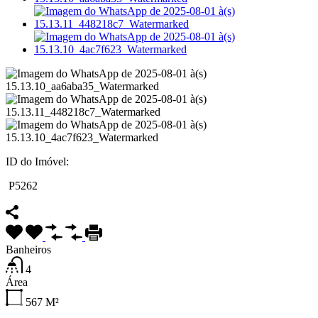
ID do Imóvel:
P5262
Banheiros
4
Área
567
M²