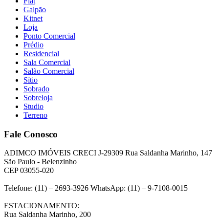
Flat
Galpão
Kitnet
Loja
Ponto Comercial
Prédio
Residencial
Sala Comercial
Salão Comercial
Sítio
Sobrado
Sobreloja
Studio
Terreno
Fale Conosco
ADIMCO IMÓVEIS CRECI J-29309 Rua Saldanha Marinho, 147
São Paulo - Belenzinho
CEP 03055-020
Telefone: (11) – 2693-3926 WhatsApp: (11) – 9-7108-0015
ESTACIONAMENTO:
Rua Saldanha Marinho, 200