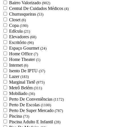
Bairro Valorizado
(902)
Central De Cuidados Médicos
(4)
Churrasqueiras
(53)
Closet
(6)
Copa
(190)
Edícula
(21)
Elevadores
(68)
Escritório
(96)
Espaço Gourmet
(24)
Home Office
(7)
Home Theater
(1)
Internet
(6)
Isento De IPTU
(37)
Lazer
(183)
Marginal Tietê
(975)
Metrô Belém
(311)
Mobiliado
(36)
Perto De Conveniências
(1172)
Perto De Escolas
(1100)
Perto De Super Mercado
(787)
Piscina
(73)
Piscina Adulto E Infantil
(28)