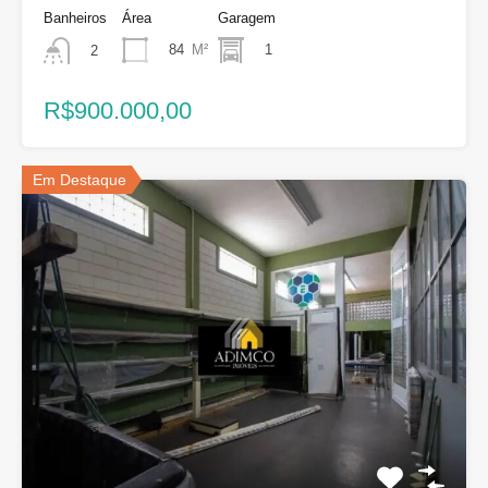
Banheiros
Área
Garagem
84
M²
1
2
R$900.000,00
Em Destaque