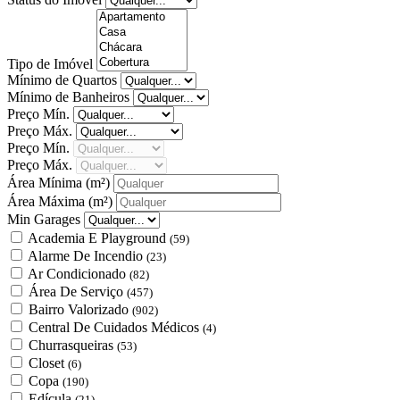
Tipo de Imóvel
Mínimo de Quartos
Mínimo de Banheiros
Preço Mín.
Preço Máx.
Preço Mín.
Preço Máx.
Área Mínima
(m²)
Área Máxima
(m²)
Min Garages
Academia E Playground
(59)
Alarme De Incendio
(23)
Ar Condicionado
(82)
Área De Serviço
(457)
Bairro Valorizado
(902)
Central De Cuidados Médicos
(4)
Churrasqueiras
(53)
Closet
(6)
Copa
(190)
Edícula
(21)