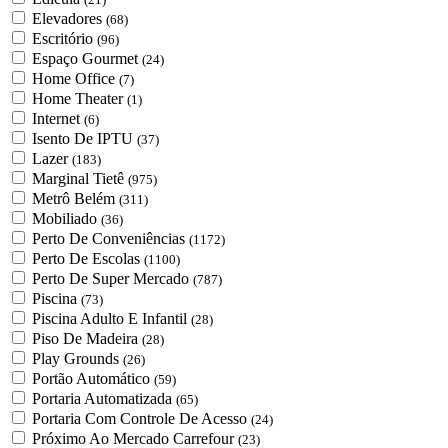
Elevadores
(68)
Escritório
(96)
Espaço Gourmet
(24)
Home Office
(7)
Home Theater
(1)
Internet
(6)
Isento De IPTU
(37)
Lazer
(183)
Marginal Tietê
(975)
Metrô Belém
(311)
Mobiliado
(36)
Perto De Conveniências
(1172)
Perto De Escolas
(1100)
Perto De Super Mercado
(787)
Piscina
(73)
Piscina Adulto E Infantil
(28)
Piso De Madeira
(28)
Play Grounds
(26)
Portão Automático
(59)
Portaria Automatizada
(65)
Portaria Com Controle De Acesso
(24)
Próximo Ao Mercado Carrefour
(23)