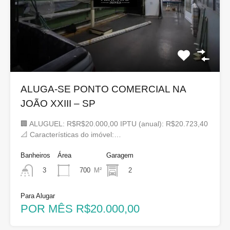
ALUGA-SE PONTO COMERCIAL NA
JOÃO XXIII – SP
🏢 ALUGUEL: R$R$20.000,00 IPTU (anual): R$20.723,40
📐 Características do imóvel:…
Banheiros
Área
Garagem
700
M²
2
3
Para Alugar
POR MÊS R$20.000,00