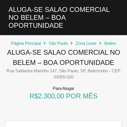
ALUGA-SE SALAO COMERCIAL
NO BELEM – BOA
OPORTUNIDADE
Página Principal
São Paulo
Zona Leste
Belém
ALUGA-SE SALAO COMERCIAL NO
BELEM – BOA OPORTUNIDADE
Rua Saldanha Marinho 147, São Paulo, SP, Belenzinho - CEP
03055-020
Para Alugar
R$2.300,00 POR MÊS