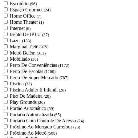
Escritório
(96)
Espaço Gourmet
(24)
Home Office
(7)
Home Theater
(1)
Internet
(6)
Isento De IPTU
(37)
Lazer
(183)
Marginal Tietê
(975)
Metrô Belém
(311)
Mobiliado
(36)
Perto De Conveniências
(1172)
Perto De Escolas
(1100)
Perto De Super Mercado
(787)
Piscina
(73)
Piscina Adulto E Infantil
(28)
Piso De Madeira
(28)
Play Grounds
(26)
Portão Automático
(59)
Portaria Automatizada
(65)
Portaria Com Controle De Acesso
(24)
Próximo Ao Mercado Carrefour
(23)
Próximo Ao Metrô
(508)