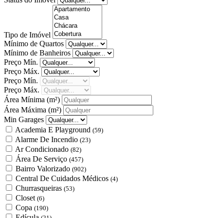
Tipo de Imóvel
Mínimo de Quartos
Mínimo de Banheiros
Preço Mín.
Preço Máx.
Preço Mín.
Preço Máx.
Área Mínima
(m²)
Área Máxima
(m²)
Min Garages
Academia E Playground
(59)
Alarme De Incendio
(23)
Ar Condicionado
(82)
Área De Serviço
(457)
Bairro Valorizado
(902)
Central De Cuidados Médicos
(4)
Churrasqueiras
(53)
Closet
(6)
Copa
(190)
Edícula
(21)