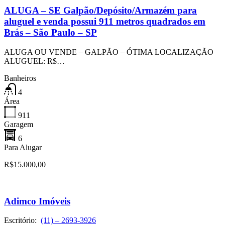
ALUGA – SE Galpão/Depósito/Armazém para
aluguel e venda possui 911 metros quadrados em
Brás – São Paulo – SP
ALUGA OU VENDE – GALPÃO – ÓTIMA LOCALIZAÇÃO
ALUGUEL: R$…
Banheiros
4
Área
911
Garagem
6
Para Alugar
R$15.000,00
Adimco Imóveis
Escritório:
(11) – 2693-3926