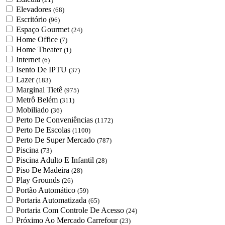
Elevadores
(68)
Escritório
(96)
Espaço Gourmet
(24)
Home Office
(7)
Home Theater
(1)
Internet
(6)
Isento De IPTU
(37)
Lazer
(183)
Marginal Tietê
(975)
Metrô Belém
(311)
Mobiliado
(36)
Perto De Conveniências
(1172)
Perto De Escolas
(1100)
Perto De Super Mercado
(787)
Piscina
(73)
Piscina Adulto E Infantil
(28)
Piso De Madeira
(28)
Play Grounds
(26)
Portão Automático
(59)
Portaria Automatizada
(65)
Portaria Com Controle De Acesso
(24)
Próximo Ao Mercado Carrefour
(23)