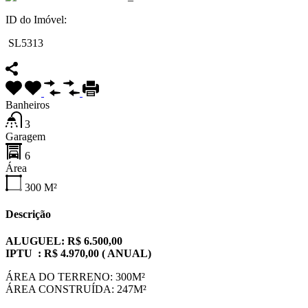
ID do Imóvel:
SL5313
Banheiros
3
Garagem
6
Área
300
M²
Descrição
ALUGUEL: R$ 6.500,00
IPTU : R$ 4.970,00 ( ANUAL)
ÁREA DO TERRENO: 300M²
ÁREA CONSTRUÍDA: 247M²