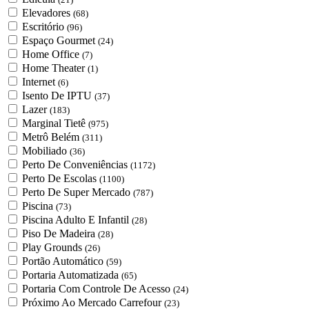
Elevadores
(68)
Escritório
(96)
Espaço Gourmet
(24)
Home Office
(7)
Home Theater
(1)
Internet
(6)
Isento De IPTU
(37)
Lazer
(183)
Marginal Tietê
(975)
Metrô Belém
(311)
Mobiliado
(36)
Perto De Conveniências
(1172)
Perto De Escolas
(1100)
Perto De Super Mercado
(787)
Piscina
(73)
Piscina Adulto E Infantil
(28)
Piso De Madeira
(28)
Play Grounds
(26)
Portão Automático
(59)
Portaria Automatizada
(65)
Portaria Com Controle De Acesso
(24)
Próximo Ao Mercado Carrefour
(23)