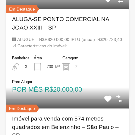
Em Destaque
ALUGA-SE PONTO COMERCIAL NA
JOÃO XXIII – SP
🏢 ALUGUEL: R$R$20.000,00 IPTU (anual): R$20.723,40
📐 Características do imóvel:…
Banheiros
Área
Garagem
700
M²
2
3
Para Alugar
POR MÊS R$20.000,00
Em Destaque
Imóvel para venda com 574 metros
quadrados em Belenzinho – São Paulo –