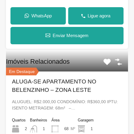
WhatsApp
Ligue agora
Enviar Mensagem
Imóveis Relacionados
Em Destaque
ALUGA-SE APARTAMENTO NO
BELENZINHO – ZONA LESTE
ALUGUEL: R$2.000,00 CONDOMÍNIO: R$360,00 IPTU:
ISENTO METRAGEM: 68m² –…
Quartos
Banheiros
Área
Garagem
2
68
M²
1
1