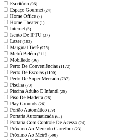
Escritório
(96)
Espaço Gourmet
(24)
Home Office
(7)
Home Theater
(1)
Internet
(6)
Isento De IPTU
(37)
Lazer
(183)
Marginal Tietê
(975)
Metrô Belém
(311)
Mobiliado
(36)
Perto De Conveniências
(1172)
Perto De Escolas
(1100)
Perto De Super Mercado
(787)
Piscina
(73)
Piscina Adulto E Infantil
(28)
Piso De Madeira
(28)
Play Grounds
(26)
Portão Automático
(59)
Portaria Automatizada
(65)
Portaria Com Controle De Acesso
(24)
Próximo Ao Mercado Carrefour
(23)
Próximo Ao Metrô
(508)