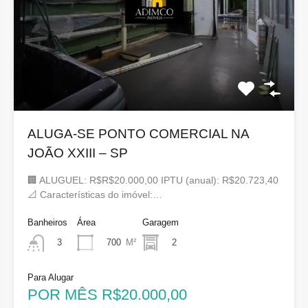
ALUGA-SE PONTO COMERCIAL NA
JOÃO XXIII – SP
🏢 ALUGUEL: R$R$20.000,00 IPTU (anual): R$20.723,40
📐 Características do imóvel:…
Banheiros
Área
Garagem
700
M²
2
3
Para Alugar
POR MÊS R$20.000,00