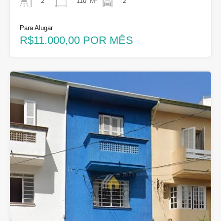
110
M²
2
2
Para Alugar
R$11.000,00 POR MÊS