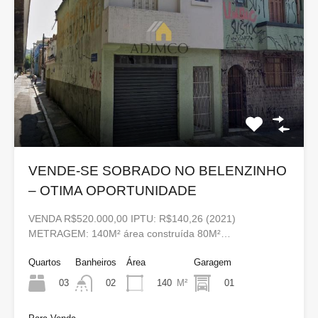
VENDE-SE SOBRADO NO BELENZINHO
– OTIMA OPORTUNIDADE
VENDA R$520.000,00 IPTU: R$140,26 (2021)
METRAGEM: 140M² área construída 80M²…
Quartos
Banheiros
Área
Garagem
03
140
M²
01
02