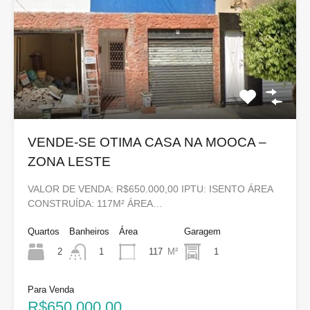
VENDE-SE OTIMA CASA NA MOOCA –
ZONA LESTE
VALOR DE VENDA: R$650.000,00 IPTU: ISENTO ÁREA
CONSTRUÍDA: 117M² ÁREA…
Quartos
Banheiros
Área
Garagem
2
117
M²
1
1
Para Venda
R$650.000,00